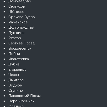
Домодедово
Серпухов
Щёлково
Орехово-Зуево
Раменское
Долгопрудный
Пушкино
Реутов
Сергиев Посад
Воскресенск
Лобня
Ивантеевка
Дубна
Егорьевск
Чехов
Дмитров
Видное
Ступино
Павловский Посад
Наро-Фоминск
Фрязино