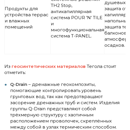
душевых п
TH2 Stop,
Продукты для
защита от
антикапиллярная
устройства террас
капиллярн
система POUR 'N' TILE
и влажных
напольных
и
помещений
защита тер
многофункциональная
балконов 
система T-PANEL.
атмосфер
осадков.
Из
геосинтетических материалов
Тегола стоит
отметить:
Q-Drain
– дренажные геокомпозиты,
помогающие контролировать уровень
грунтовых вод, так как предотвращают
засорение дренажных труб и систем. Изделия
группы Q-Drain представляют собой
трёхмерную структуру с хаотичным
расположением проволочек, скреплённых
между собой в узлах термическим способом.