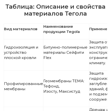
Таблица: Описание и свойства
материалов Тегола
Наименование
Вид материалов
Применен
продукции Tegola
Защита от
Гидроизоляция и
Битумно-полимерные
эксплуати
устройство
материалы Сейфити
конструкц
плоской кровли
Flex
ограничен
климату.
Защита
гидроизол
Геомембраны ТЕМА:
Профилированные
заглубленн
Тефонд,
мембраны
зданий, ф
Изосту, Максистуд
и подземн
сооружени
Дренаж и