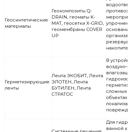
водоотвед
Геокомпозиты Q-
противоэ
DRAIN, геоматы K-
мероприят
Геосинтетические
MAT, геосетки X-GRID,
упрочнени
материалы
геомембраны COVER
оснований
UP
организац
резервуар
накопител
В устройс
воздухо– и
влагозащи
Лента ЭКОБИТ, Лента
гидроизол
Герметизирующие
ЭЛОТЕН, Лента
герметиза
ленты
БУТИЛЕН, Лента
сложных т
СТРАТОС
объектах,
локализац
поврежден
Для гидро
ванной ко
Системные решения