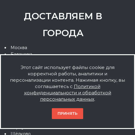
ДОСТАВЛЯЕМ В
ГОРОДА
Москва
Балашиха
Подольск
Этот сайт использует файлы cookie для
Химки
корректной работы, аналитики и
Королёв
персонализации контента. Нажимая кнопку, вы
Мытищи
соглашаетесь с
Политикой
Люберцы
конфиденциальности и обработкой
Красногорск
персональных данных
.
Электросталь
Коломна
ПРИНЯТЬ
Одинцово
Домодедово
Серпухов
Щёлково