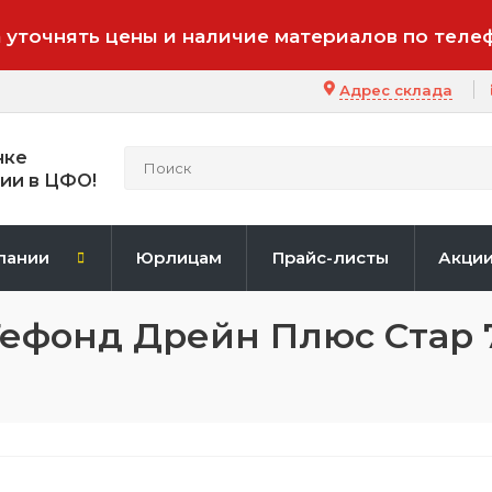
 уточнять цены и наличие материалов по теле
Адрес склада
нке
ии в ЦФО!
пании
Юрлицам
Прайс-листы
Акци
ефонд Дрейн Плюс Стар 7