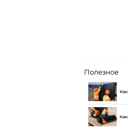
Полезное
Как
Как