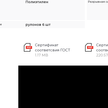
Полиэтилен
Разрывная с
не
рулонов 6 шт
Сертификат
Серти
соответсвия ГОСТ
соотв
1.17 MB
220.5