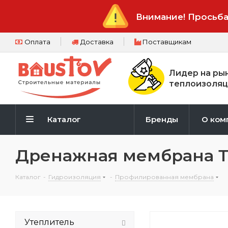
Внимание! Просьба
Оплата
Доставка
Поставщикам
Лидер на ры
теплоизоляц
Каталог
Бренды
О ком
Дренажная мембрана Т
Каталог
-
Гидроизоляция
-
Профилированная мембрана
Утеплитель