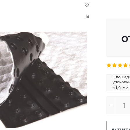
о
Площадь 
упаковк
41,4 м2
Купить