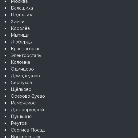
Москва
Балашиха
Подольск
Химки
Королёв
Мытищи
Люберцы
Красногорск
Электросталь
Коломна
Одинцово
Домодедово
Серпухов
Щёлково
Орехово-Зуево
Раменское
Долгопрудный
Пушкино
Реутов
Сергиев Посад
Воскресенск