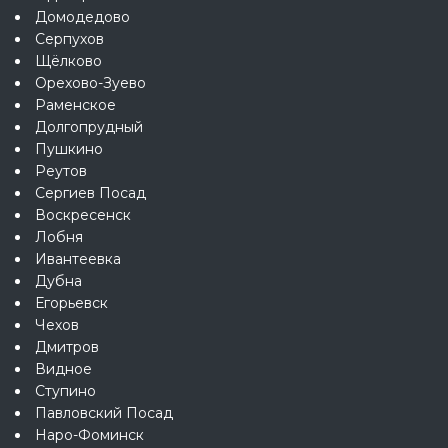
Домодедово
Серпухов
Щёлково
Орехово-Зуево
Раменское
Долгопрудный
Пушкино
Реутов
Сергиев Посад
Воскресенск
Лобня
Ивантеевка
Дубна
Егорьевск
Чехов
Дмитров
Видное
Ступино
Павловский Посад
Наро-Фоминск