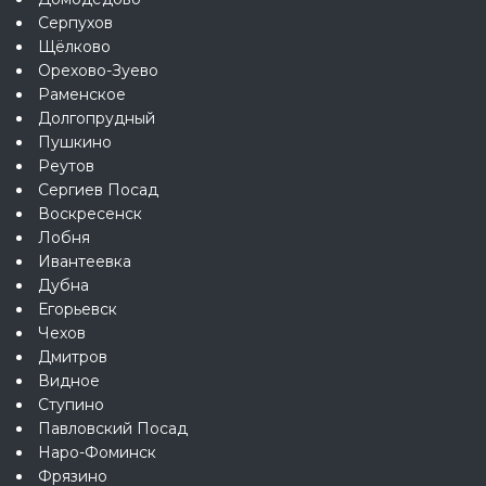
Серпухов
Щёлково
Орехово-Зуево
Раменское
Долгопрудный
Пушкино
Реутов
Сергиев Посад
Воскресенск
Лобня
Ивантеевка
Дубна
Егорьевск
Чехов
Дмитров
Видное
Ступино
Павловский Посад
Наро-Фоминск
Фрязино