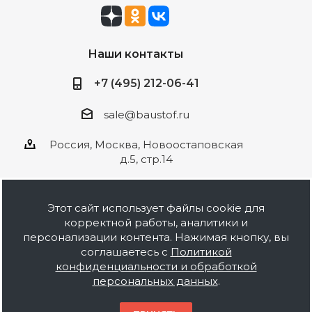
Наши контакты
+7 (495) 212-06-41
sale@baustof.ru
Россия, Москва, Новоостаповская
д.5, стр.14
Этот сайт использует файлы cookie для
корректной работы, аналитики и
2026 © ООО Баустов. Собственное
персонализации контента. Нажимая кнопку, вы
производство лакокрасочной продукции,
соглашаетесь с
Политикой
оптовая и розничная продажа строительных
конфиденциальности и обработкой
материалов, комплектация объектов под ключ.
персональных данных
.
Информация на сайте носит ознакомительный
характер и не является публичной офертой.