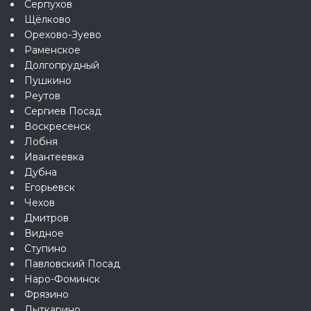
Серпухов
Щёлково
Орехово-Зуево
Раменское
Долгопрудный
Пушкино
Реутов
Сергиев Посад
Воскресенск
Лобня
Ивантеевка
Дубна
Егорьевск
Чехов
Дмитров
Видное
Ступино
Павловский Посад
Наро-Фоминск
Фрязино
Лыткарино