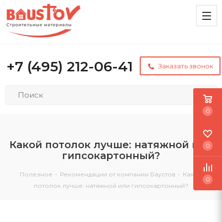
+7 (495) 212-06-41
Заказать звонок
0
Какой потолок лучше: натяжной или
0
гипсокартонный?
Полезное
-
Рекомендации от компании Баустов
-
Какой
0
потолок лучше: натяжной или гипсокартонный?