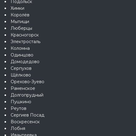
Подольск
Химки
Королёв
Мытищи
Люберцы
Красногорск
Электросталь
Коломна
Одинцово
Домодедово
Серпухов
Щёлково
Орехово-Зуево
Раменское
Долгопрудный
Пушкино
Реутов
Сергиев Посад
Воскресенск
Лобня
Ивантеевка