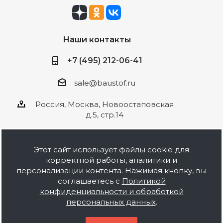
Наши контакты
+7 (495) 212-06-41
sale@baustof.ru
Россия, Москва, Новоостаповская
д.5, стр.14
Этот сайт использует файлы cookie для
корректной работы, аналитики и
2026 © ООО Баустов. Собственное
персонализации контента. Нажимая кнопку, вы
производство лакокрасочной продукции,
соглашаетесь с
Политикой
оптовая и розничная продажа строительных
конфиденциальности и обработкой
материалов, комплектация объектов под ключ.
персональных данных
.
Информация на сайте носит ознакомительный
характер и не является публичной офертой.