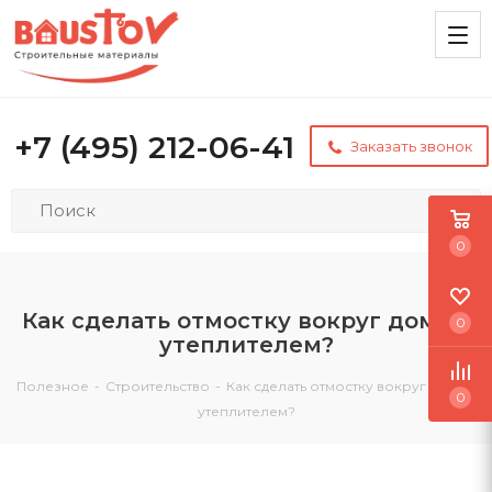
+7 (495) 212-06-41
Заказать звонок
0
Как сделать отмостку вокруг дома с
0
утеплителем?
Полезное
-
Строительство
-
Как сделать отмостку вокруг дома с
0
утеплителем?