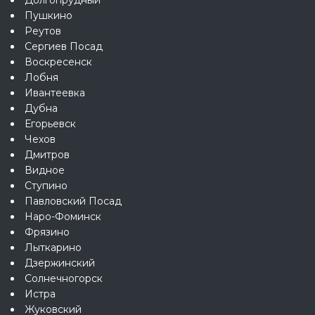
Долгопрудный
Пушкино
Реутов
Сергиев Посад
Воскресенск
Лобня
Ивантеевка
Дубна
Егорьевск
Чехов
Дмитров
Видное
Ступино
Павловский Посад
Наро-Фоминск
Фрязино
Лыткарино
Дзержинский
Солнечногорск
Истра
Жуковский