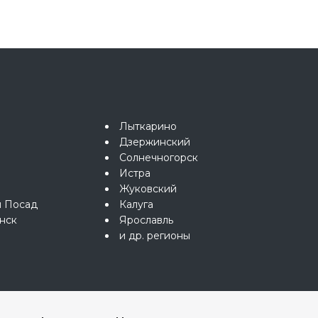
Лыткарино
Дзержинский
Солнечногорск
Истра
Жуковский
й Посад
Калуга
нск
Ярославль
и др. регионы