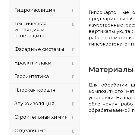
Гидроизоляция
Гипсокартонные 
предварительной 
Техническая
качественные рас
изоляция и
вертикальную, так
огнезащита
рабочего материа
гипсокартона, опт
Фасадные системы
Краски и лаки
Материалы 
Геосинтетика
Для обработки шв
Плоская кровля
композитного ма
установки. Назна
Звукоизоляция
облегчения рабо
обрабатываемой п
Строительная химия
Отделочные