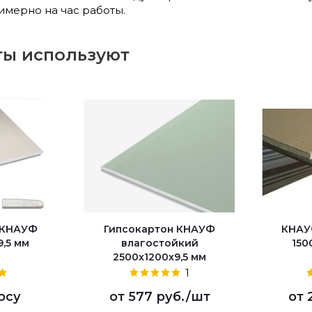
имерно на час работы.
ты используют
 КНАУФ
Гипсокартон КНАУФ
КНАУ
,5 мм
влагостойкий
150
2500x1200x9,5 мм
1
осу
от
577 руб.
/шт
от