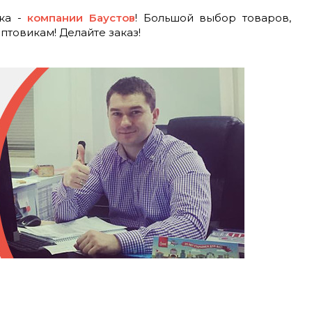
ика -
компании Баустов
! Большой выбор товаров,
товикам! Делайте заказ!