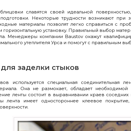
облицовки славятся своей идеальной поверхность
подготовки. Некоторые трудности возникают при з
ходные материалы позволят легко справиться с про
 и горизонтальную установку. Правильный выбор мате
ла. Менеджеры компании Baustov окажут квалифици
имального утеплителя Урса и помогут с правильным вы
для заделки стыков
ов используется специальная соединительная лен
териала. Она не размокает, обладает необходимо
чение ленты состоит в выравнивании краев соседних
ты лента имеет одностороннее клеевое покрытие
оверхности.