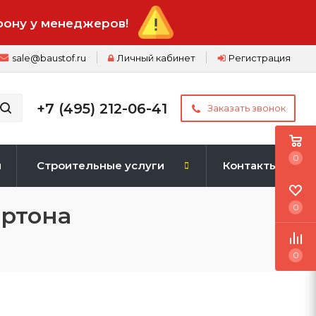
фону у менеджеров!
sale@baustof.ru
Личный кабинет
Регистрация
+7 (495) 212-06-41
Заказать звонок
0
и
Строительные услуги
Контакты
артона
0
0