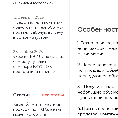
«Фахманн Руссланд»
12 февраля 2026
Представители компаний
«Баустов» и «ТехноСонус»
Особенност
провели рабочую встречу
в офисе «Баустов»
1. Технология за
если зазоры меж
28 ноября 2025
равномерно.
«Краски КВИЛ» показали,
чем могут удивить — на
2. После наложен
семинаре БАУСТОВ
по площади обраб
представили новинки
последующей обра
3. Получить иде
небольших объемо
Статьи
Все статьи
ручных шлифоваль
Какая битумная мастика
4. При выполнени
подходит для XPS, а какая
средства и вытяж
может испортить