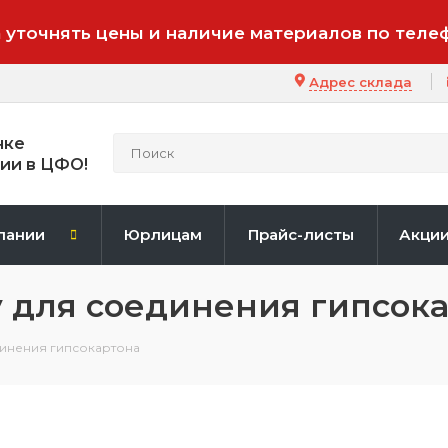
 уточнять цены и наличие материалов по теле
Адрес склада
нке
ии в ЦФО!
пании
Юрлицам
Прайс-листы
Акци
у для соединения гипсок
динения гипсокартона