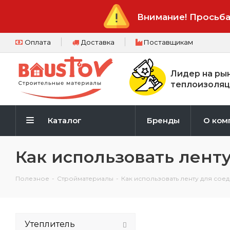
Внимание! Просьба
Оплата
Доставка
Поставщикам
Лидер на ры
теплоизоляц
Каталог
Бренды
О ком
Как использовать лент
Полезное
-
Стройматериалы
-
Как использовать ленту для сое
Утеплитель