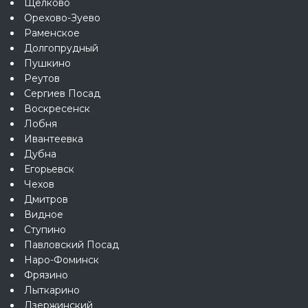
Щёлково
Орехово-Зуево
Раменское
Долгопрудный
Пушкино
Реутов
Сергиев Посад
Воскресенск
Лобня
Ивантеевка
Дубна
Егорьевск
Чехов
Дмитров
Видное
Ступино
Павловский Посад
Наро-Фоминск
Фрязино
Лыткарино
Дзержинский