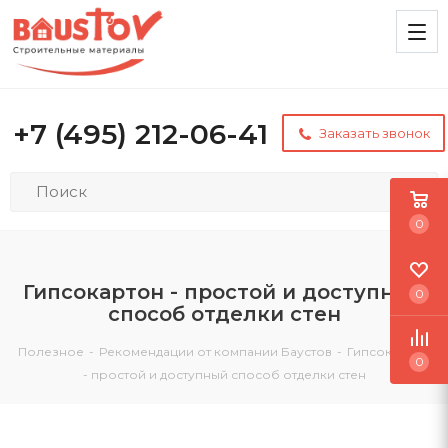
+7 (495) 212-06-41
Заказать звонок
0
Гипсокартон - простой и доступный
0
способ отделки стен
Полезное
-
Рекомендации от компании Баустов
-
Гипсокартон
0
- простой и доступный способ отделки стен