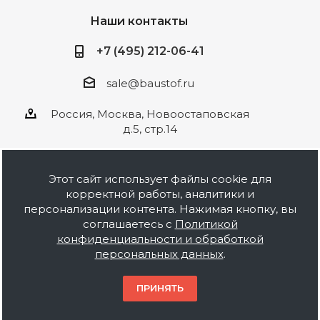
Наши контакты
+7 (495) 212-06-41
sale@baustof.ru
Россия, Москва, Новоостаповская
д.5, стр.14
Этот сайт использует файлы cookie для
корректной работы, аналитики и
2026 © ООО Баустов. Собственное
персонализации контента. Нажимая кнопку, вы
производство лакокрасочной продукции,
соглашаетесь с
Политикой
оптовая и розничная продажа строительных
конфиденциальности и обработкой
материалов, комплектация объектов под ключ.
персональных данных
.
Информация на сайте носит ознакомительный
характер и не является публичной офертой.
ПРИНЯТЬ