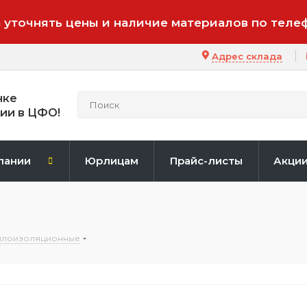
 уточнять цены и наличие материалов по теле
Адрес склада
нке
ии в ЦФО!
пании
Юрлицам
Прайс-листы
Акци
плоизоляционные