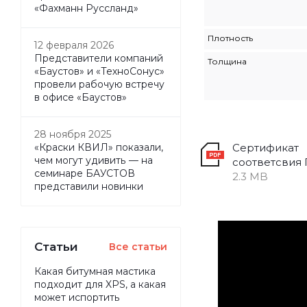
«Фахманн Руссланд»
Плотность
12 февраля 2026
Представители компаний
Толщина
«Баустов» и «ТехноСонус»
провели рабочую встречу
в офисе «Баустов»
28 ноября 2025
Сертификат
«Краски КВИЛ» показали,
чем могут удивить — на
соответсвия
семинаре БАУСТОВ
2.3 MB
представили новинки
Статьи
Все статьи
Какая битумная мастика
подходит для XPS, а какая
может испортить