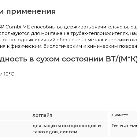
и применения
SP Combi ME способны выдерживать значительно высши
спользуются для монтажа на трубах-теплоносителях, н
я от погодных влияний обеспечена металлическими ок
лия к физическим, биологическим и химическим повре
ность в сухом состоянии ВТ/(М*К
и 10°С
Хотпайп
Диаметр
для защиты воздуховодов и
Температура
газоходов, систем