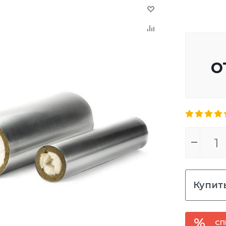
о
Купить
СП