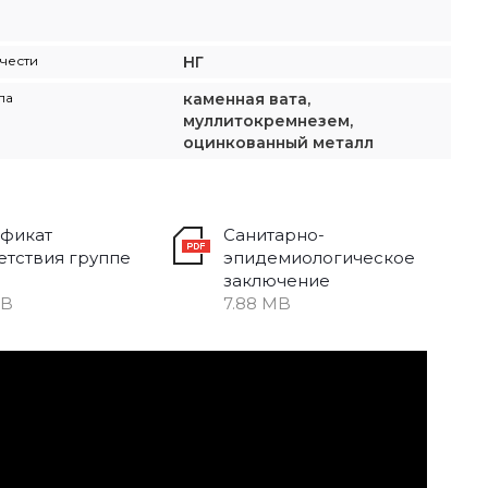
чести
НГ
ла
каменная вата,
муллитокремнезем,
оцинкованный металл
фикат
Санитарно-
етствия группе
эпидемиологическое
заключение
MB
7.88 MB