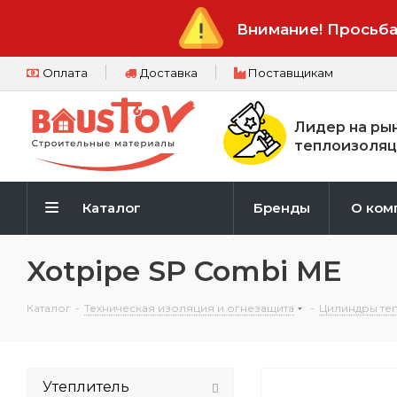
Внимание! Просьба
Оплата
Доставка
Поставщикам
Лидер на ры
теплоизоляц
Каталог
Бренды
О ком
Xotpipe SP Combi ME
Каталог
-
Техническая изоляция и огнезащита
-
Цилиндры те
Утеплитель