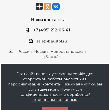
Наши контакты
+7 (495) 212-06-41
sale@baustof.ru
Россия, Москва, Новоостаповская
д.5, стр.14
Этот сайт использует файлы cookie для
корректной работы, аналитики и
2026 © ООО Баустов. Собственное
персонализации контента. Нажимая кнопку, вы
производство лакокрасочной продукции,
соглашаетесь с
Политикой
оптовая и розничная продажа строительных
конфиденциальности и обработкой
материалов, комплектация объектов под ключ.
персональных данных
.
Информация на сайте носит ознакомительный
характер и не является публичной офертой.