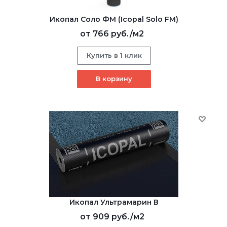
Икопал Соло ФМ (Icopal Solo FM)
от
766 руб.
/м2
Купить в 1 клик
В корзину
Икопал Ультрамарин В
от
909 руб.
/м2