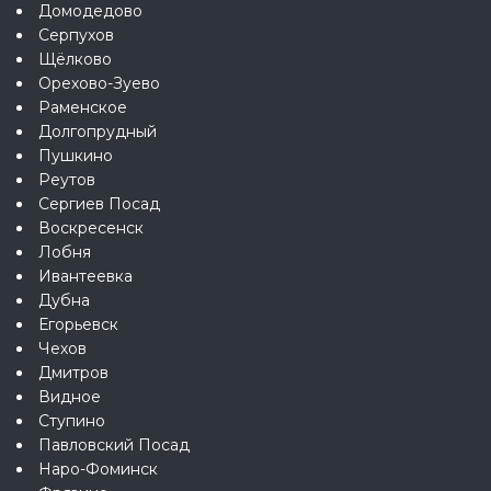
Домодедово
Серпухов
Щёлково
Орехово-Зуево
Раменское
Долгопрудный
Пушкино
Реутов
Сергиев Посад
Воскресенск
Лобня
Ивантеевка
Дубна
Егорьевск
Чехов
Дмитров
Видное
Ступино
Павловский Посад
Наро-Фоминск