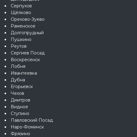
Серпухов
Щёлково
Орехово-Зуево
Раменское
Долгопрудный
Пушкино
Реутов
Сергиев Посад
Воскресенск
Лобня
Ивантеевка
Дубна
Егорьевск
Чехов
Дмитров
Видное
Ступино
Павловский Посад
Наро-Фоминск
Фрязино