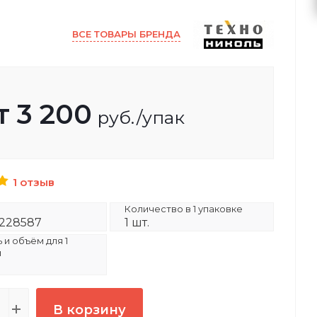
ВСЕ ТОВАРЫ БРЕНДА
т
3 200
руб.
/упак
1 отзыв
Количество в 1 упаковке
228587
1 шт.
и объём для 1
и
В корзину