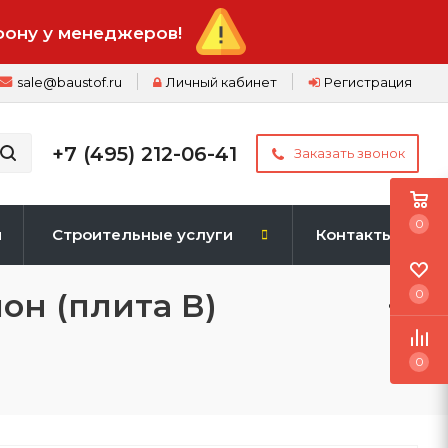
фону у менеджеров!
sale@baustof.ru
Личный кабинет
Регистрация
+7 (495) 212-06-41
Заказать звонок
0
и
Строительные услуги
Контакты
он (плита В)
0
0