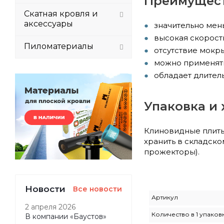
Преимущест
Скатная кровля и
аксессуары
значительно мен
высокая скорост
Пиломатериалы
отсутствие мокр
можно применять
обладает длитель
Упаковка и
Клиновидные плит
хранить в складско
прожекторы).
Новости
Все новости
Артикул
2 апреля 2026
Количество в 1 упаков
В компании «Баустов»