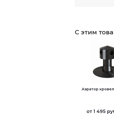
С этим тов
Аэратор кровел
от
1 495 ру