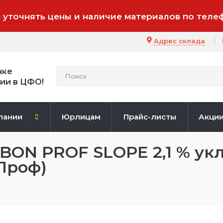
 уточнять цены и наличие материалов по теле
Адрес склада
нке
ии в ЦФО!
пании
Юрлицам
Прайс-листы
Акци
N PROF SLOPE 2,1 % укл
 Проф)