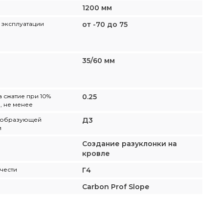
1200 мм
 эксплуатации
от -70 до 75
35/60 мм
а сжатие при 10%
0.25
 не менее
ообразующей
Д3
и
Создание разуклонки на
кровле
чести
Г4
Carbon Prof Slope