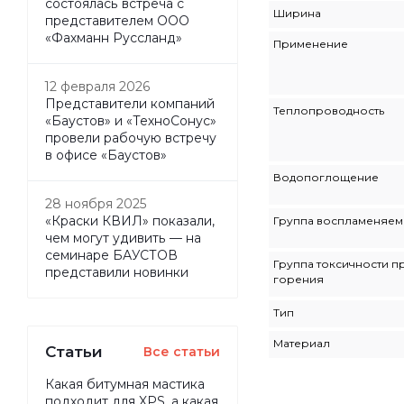
состоялась встреча с
Ширина
представителем ООО
«Фахманн Руссланд»
Применение
12 февраля 2026
Представители компаний
Теплопроводность
«Баустов» и «ТехноСонус»
провели рабочую встречу
в офисе «Баустов»
Водопоглощение
28 ноября 2025
«Краски КВИЛ» показали,
Группа воспламеняем
чем могут удивить — на
семинаре БАУСТОВ
Группа токсичности п
представили новинки
горения
Тип
Материал
Статьи
Все статьи
Какая битумная мастика
подходит для XPS, а какая