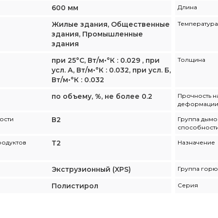
600 мм
Длина
Жилые здания, Общественные
Температура
здания, Промышленные
здания
при 25°С, Вт/м•°К : 0.029 , при
Толщина
усл. А, Вт/м•°К : 0.032, при усл. Б,
Вт/м•°К : 0.032
по объему, %, не более 0.2
Прочность н
деформации,
ости
В2
Группа дым
способност
родуктов
Т2
Назначение
Экструзионный (XPS)
Группа горю
Полистирол
Серия