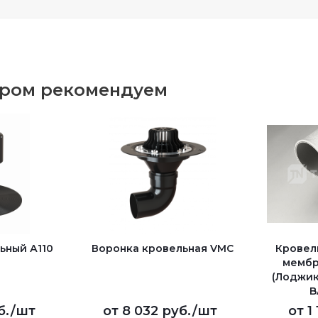
аром рекомендуем
ьный А110
Воронка кровельная VMC
Кровел
мембр
(Лоджик
B
б.
/шт
от
8 032 руб.
/шт
от
1