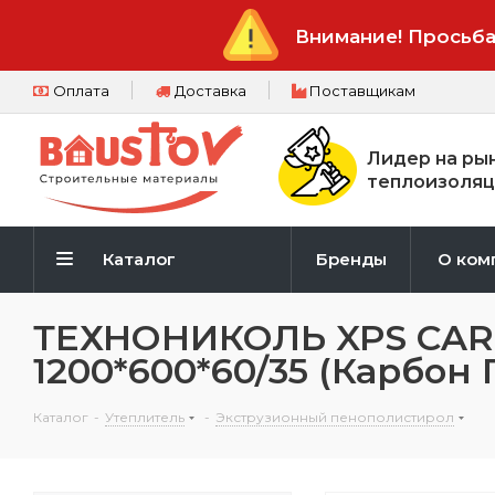
Внимание! Просьба
Оплата
Доставка
Поставщикам
Лидер на ры
теплоизоляц
Каталог
Бренды
О ком
ТЕХНОНИКОЛЬ XPS CARBO
1200*600*60/35 (Карбон
Каталог
-
Утеплитель
-
Экструзионный пенополистирол