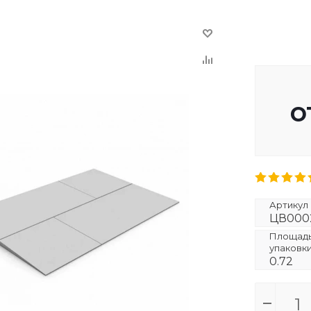
о
Артикул
ЦВ000
Площадь 
упаковк
0.72