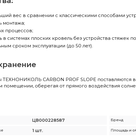
ва:
ьший вес в сравнении с классическими способами устр
ь монтажа;
ых процессов;
 в системах плоских кровель без устройства стяжек 
ным сроком эксплуатации (до 50 лет).
 хранение
ы ТЕХНОНИКОЛЬ CARBON PROF SLOPE поставляются в з
м помещении, оберегая от прямого воздействия солнеч
ЦВ000228587
Бренд
ке
1 шт.
Площадь и о