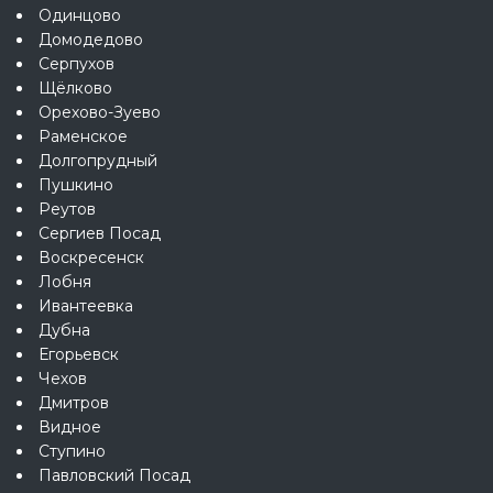
Одинцово
Домодедово
Серпухов
Щёлково
Орехово-Зуево
Раменское
Долгопрудный
Пушкино
Реутов
Сергиев Посад
Воскресенск
Лобня
Ивантеевка
Дубна
Егорьевск
Чехов
Дмитров
Видное
Ступино
Павловский Посад