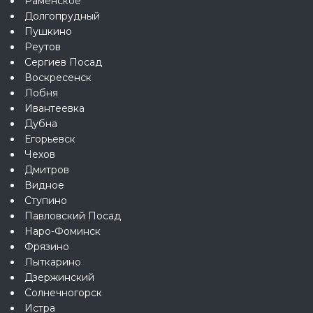
Раменское
Долгопрудный
Пушкино
Реутов
Сергиев Посад
Воскресенск
Лобня
Ивантеевка
Дубна
Егорьевск
Чехов
Дмитров
Видное
Ступино
Павловский Посад
Наро-Фоминск
Фрязино
Лыткарино
Дзержинский
Солнечногорск
Истра