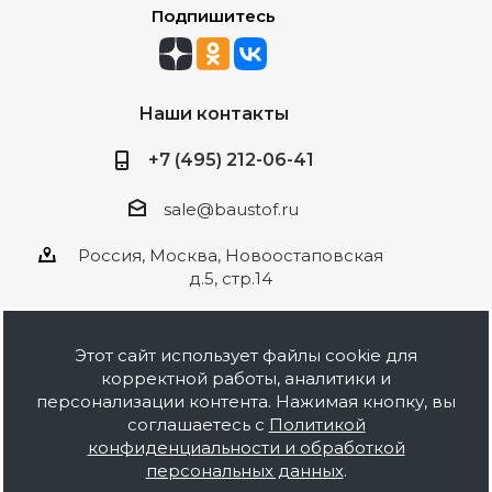
Подпишитесь
Наши контакты
+7 (495) 212-06-41
sale@baustof.ru
Россия, Москва, Новоостаповская
д.5, стр.14
Этот сайт использует файлы cookie для
корректной работы, аналитики и
2026 © ООО Баустов. Собственное
персонализации контента. Нажимая кнопку, вы
производство лакокрасочной продукции,
соглашаетесь с
Политикой
оптовая и розничная продажа строительных
конфиденциальности и обработкой
материалов, комплектация объектов под ключ.
персональных данных
.
Информация на сайте носит ознакомительный