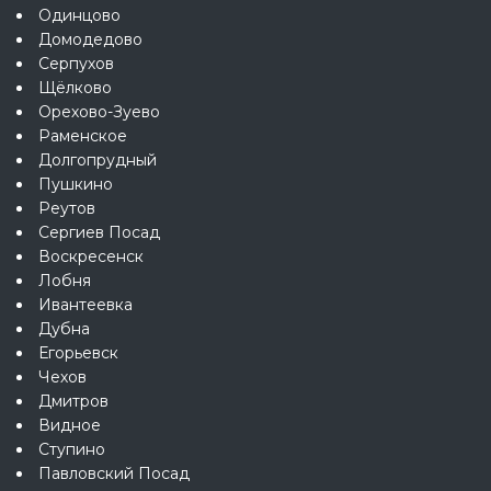
Одинцово
Домодедово
Серпухов
Щёлково
Орехово-Зуево
Раменское
Долгопрудный
Пушкино
Реутов
Сергиев Посад
Воскресенск
Лобня
Ивантеевка
Дубна
Егорьевск
Чехов
Дмитров
Видное
Ступино
Павловский Посад