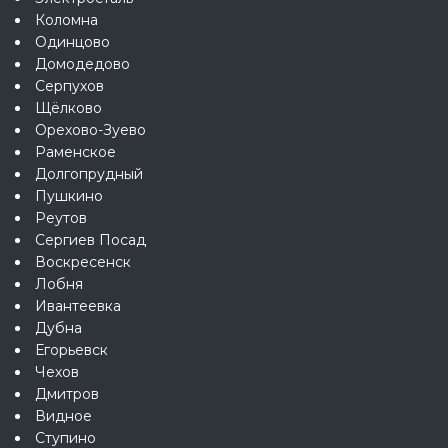
Коломна
Одинцово
Домодедово
Серпухов
Щёлково
Орехово-Зуево
Раменское
Долгопрудный
Пушкино
Реутов
Сергиев Посад
Воскресенск
Лобня
Ивантеевка
Дубна
Егорьевск
Чехов
Дмитров
Видное
Ступино