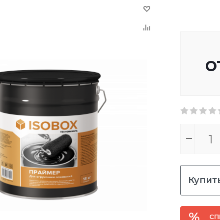
о
Купить
СП