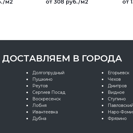
.
/м2
от
308 руб.
/м2
от
ДОСТАВЛЯЕМ В ГОРОДА
Долгопрудный
Егорьевск
Пушкино
Чехов
Реутов
Дмитров
Сергиев Посад
Видное
Воскресенск
Ступино
Лобня
Павловски
Ивантеевка
Наро-Фоми
Дубна
Фрязино