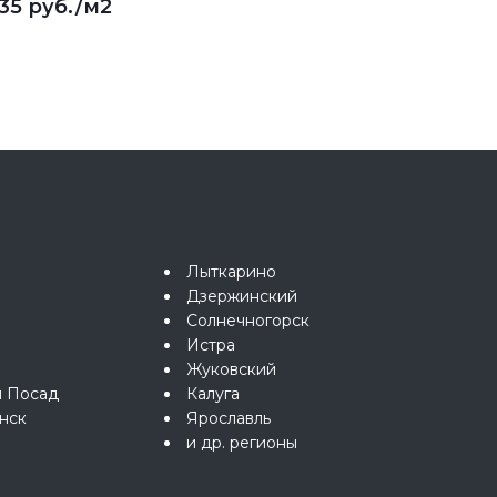
135 руб.
/м2
Лыткарино
Дзержинский
Солнечногорск
Истра
Жуковский
й Посад
Калуга
нск
Ярославль
и др. регионы