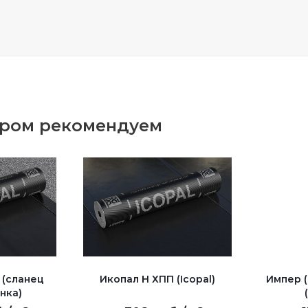
аром рекомендуем
 (сланец
Икопал Н ХПП (Icopal)
Импер 
нка)