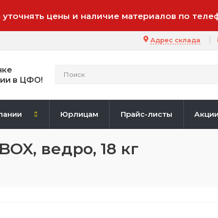
 уточнять цены и наличие материалов по теле
Адрес склада
нке
ии в ЦФО!
пании
Юрлицам
Прайс-листы
Акци
X, ведро, 18 кг