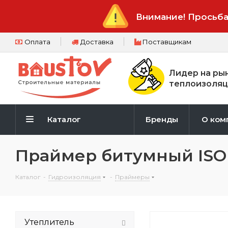
Внимание! Просьба
Оплата
Доставка
Поставщикам
Лидер на ры
теплоизоляц
Каталог
Бренды
О ком
Праймер битумный ISOBO
Каталог
-
Гидроизоляция
-
Праймеры
Утеплитель