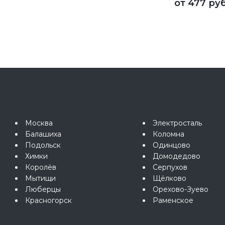
от
477 руб
Москва
Электросталь
Балашиха
Коломна
Подольск
Одинцово
Химки
Домодедово
Королёв
Серпухов
Мытищи
Щёлково
Люберцы
Орехово-Зуево
Красногорск
Раменское