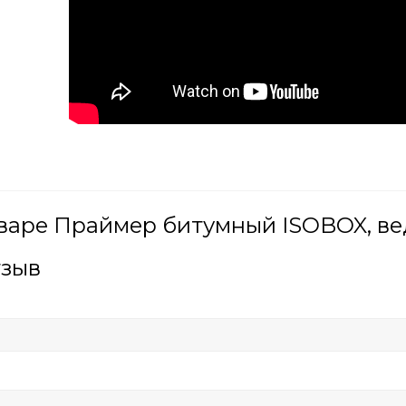
варе Праймер битумный ISOBOX, ведр
тзыв