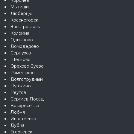
Королёв
Мытищи
Люберцы
Красногорск
Электросталь
Коломна
Одинцово
Домодедово
Серпухов
Щёлково
Орехово-Зуево
Раменское
Долгопрудный
Пушкино
Реутов
Сергиев Посад
Воскресенск
Лобня
Ивантеевка
Дубна
Егорьевск