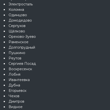
Электросталь
Коломна
Одинцово
Домодедово
Серпухов
Щёлково
Орехово-Зуево
Раменское
Долгопрудный
Пушкино
Реутов
Сергиев Посад
Воскресенск
Лобня
Ивантеевка
Дубна
Егорьевск
Чехов
Дмитров
Видное