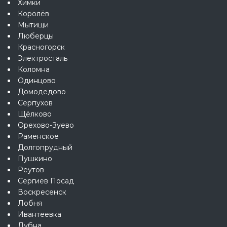
Химки
Королёв
Мытищи
Люберцы
Красногорск
Электросталь
Коломна
Одинцово
Домодедово
Серпухов
Щёлково
Орехово-Зуево
Раменское
Долгопрудный
Пушкино
Реутов
Сергиев Посад
Воскресенск
Лобня
Ивантеевка
Дубна