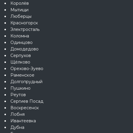
Королёв
Мытищи
Люберцы
Красногорск
Электросталь
Коломна
Одинцово
Домодедово
Серпухов
Щёлково
Орехово-Зуево
Раменское
Долгопрудный
Пушкино
Реутов
Сергиев Посад
Воскресенск
Лобня
Ивантеевка
Дубна