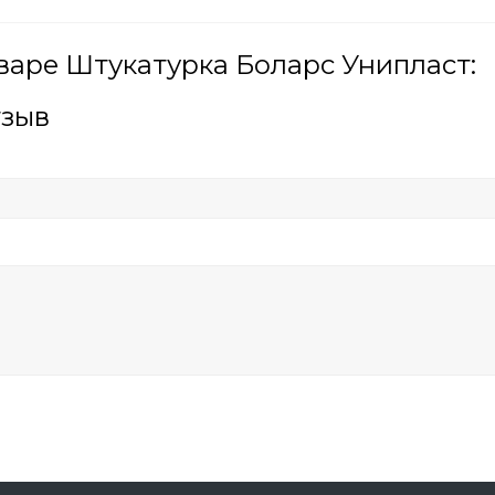
варе Штукатурка Боларс Унипласт:
тзыв