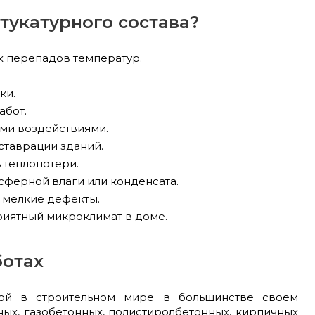
тукатурного состава?
х перепадов температур.
ки.
абот.
ими воздействиями.
ставрации зданий.
 теплопотери.
сферной влаги или конденсата.
 мелкие дефекты.
риятный микроклимат в доме.
ботах
орой в строительном мире в большинстве своем
ых, газобетонных, полистиролбетонных, кирпичных