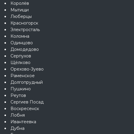
Королёв
Мытищи
Люберцы
Красногорск
Электросталь
Коломна
Одинцово
Домодедово
Серпухов
Щёлково
Орехово-Зуево
Раменское
Долгопрудный
Пушкино
Реутов
Сергиев Посад
Воскресенск
Лобня
Ивантеевка
Дубна