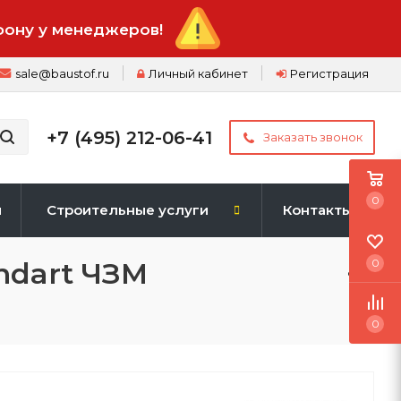
фону у менеджеров!
sale@baustof.ru
Личный кабинет
Регистрация
+7 (495) 212-06-41
Заказать звонок
0
и
Строительные услуги
Контакты
ndart ЧЗМ
0
0