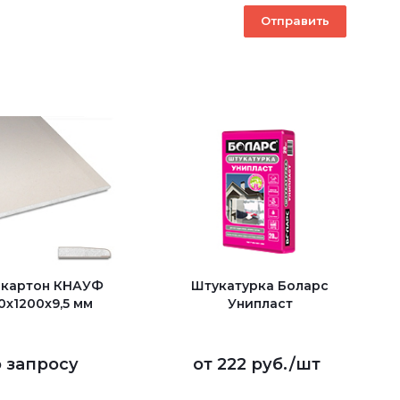
окартон КНАУФ
Штукатурка Боларс
0x1200x9,5 мм
Унипласт
 запросу
от
222 руб.
/шт