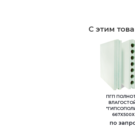
С этим тов
ПГП ПОЛНО
ВЛАГОСТО
"ГИПСОПОЛ
667Х500Х
по запр