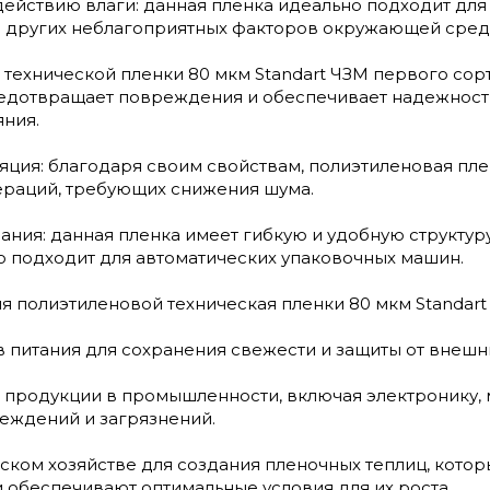
действию влаги: данная пленка идеально подходит для
и и других неблагоприятных факторов окружающей сред
 технической пленки 80 мкм Standart ЧЗМ первого сор
редотвращает повреждения и обеспечивает надежность
яния.
яция: благодаря своим свойствам, полиэтиленовая пле
раций, требующих снижения шума.
ания: данная пленка имеет гибкую и удобную структур
о подходит для автоматических упаковочных машин.
 полиэтиленовой техническая пленки 80 мкм Standart
 питания для сохранения свежести и защиты от внешних
 продукции в промышленности, включая электронику, 
реждений и загрязнений.
ском хозяйстве для создания пленочных теплиц, кото
 обеспечивают оптимальные условия для их роста.