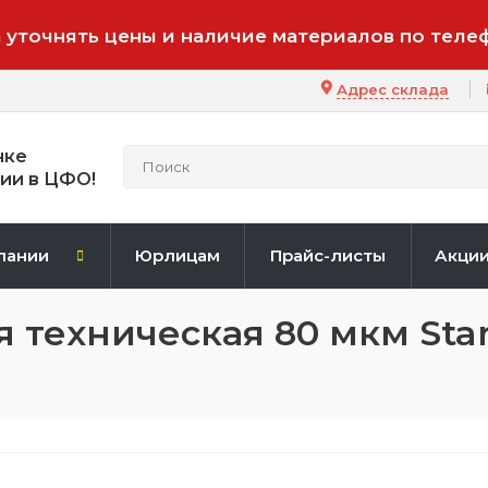
 уточнять цены и наличие материалов по теле
Адрес склада
нке
ии в ЦФО!
пании
Юрлицам
Прайс-листы
Акци
 техническая 80 мкм Sta