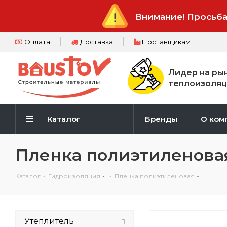
Внимание! Просьба
Оплата
Доставка
Поставщикам
Лидер на ры
теплоизоляц
Каталог
Бренды
О ком
Пленка полиэтиленовая
Каталог
-
Гидроизоляция
-
Пленка полиэтиленовая
Утеплитель