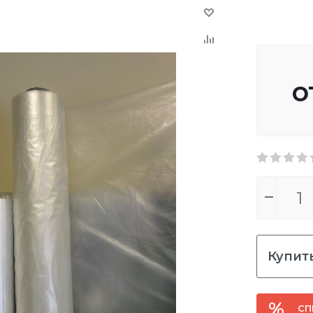
о
Купить
СП