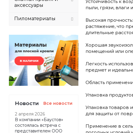
Устойчивость к воз
аксессуары
пыли, грязи, влаг
Пиломатериалы
Высокая прочность:
растяжение, что п
длительные рассто
Хорошая звукоизол
помещений или опе
Легкость использов
предмет и идеальн
Область применения
Упаковка продуктов
Новости
Все новости
Упаковка товаров и
для защиты от пов
2 апреля 2026
В компании «Баустов»
состоялась встреча с
Применение в сель
представителем ООО
погодных условий и