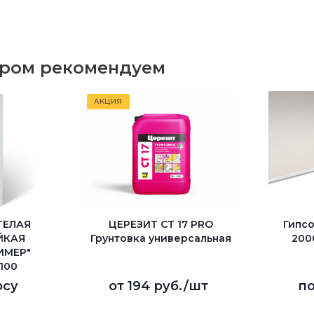
аром рекомендуем
АКЦИЯ
ТЕЛАЯ
ЦЕРЕЗИТ CT 17 PRO
Гипс
ЙКАЯ
Грунтовка универсальная
200
ИМЕР"
100
осу
от
194 руб.
/шт
по