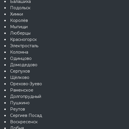
Балашиха
Подольск
Химки
Королёв
Мытищи
Люберцы
Красногорск
Электросталь
Коломна
Одинцово
Домодедово
Серпухов
Щёлково
Орехово-Зуево
Раменское
Долгопрудный
Пушкино
Реутов
Сергиев Посад
Воскресенск
Лобня