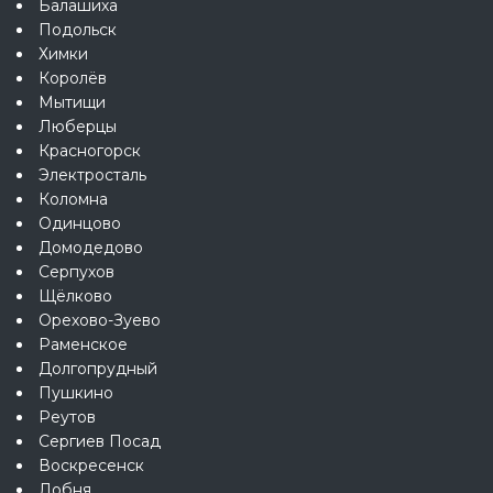
Балашиха
Подольск
Химки
Королёв
Мытищи
Люберцы
Красногорск
Электросталь
Коломна
Одинцово
Домодедово
Серпухов
Щёлково
Орехово-Зуево
Раменское
Долгопрудный
Пушкино
Реутов
Сергиев Посад
Воскресенск
Лобня