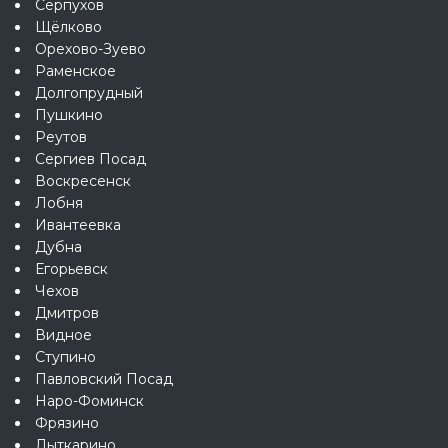
Серпухов
Щёлково
Орехово-Зуево
Раменское
Долгопрудный
Пушкино
Реутов
Сергиев Посад
Воскресенск
Лобня
Ивантеевка
Дубна
Егорьевск
Чехов
Дмитров
Видное
Ступино
Павловский Посад
Наро-Фоминск
Фрязино
Лыткарино