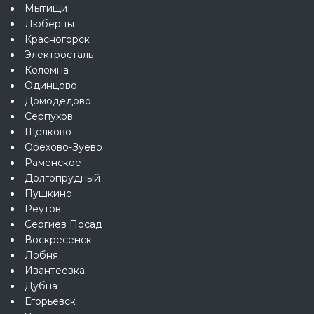
Мытищи
Люберцы
Красногорск
Электросталь
Коломна
Одинцово
Домодедово
Серпухов
Щёлково
Орехово-Зуево
Раменское
Долгопрудный
Пушкино
Реутов
Сергиев Посад
Воскресенск
Лобня
Ивантеевка
Дубна
Егорьевск