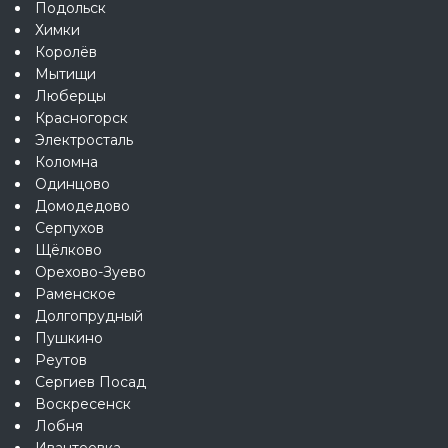
Подольск
Химки
Королёв
Мытищи
Люберцы
Красногорск
Электросталь
Коломна
Одинцово
Домодедово
Серпухов
Щёлково
Орехово-Зуево
Раменское
Долгопрудный
Пушкино
Реутов
Сергиев Посад
Воскресенск
Лобня
Ивантеевка