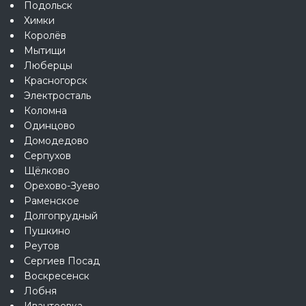
Подольск
Химки
Королёв
Мытищи
Люберцы
Красногорск
Электросталь
Коломна
Одинцово
Домодедово
Серпухов
Щёлково
Орехово-Зуево
Раменское
Долгопрудный
Пушкино
Реутов
Сергиев Посад
Воскресенск
Лобня
Ивантеевка