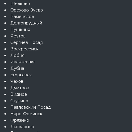
Щёлково
Орехово-Зуево
Раменское
Долгопрудный
Пушкино
Реутов
Сергиев Посад
Воскресенск
Лобня
Ивантеевка
Дубна
Егорьевск
Чехов
Дмитров
Видное
Ступино
Павловский Посад
Наро-Фоминск
Фрязино
Лыткарино