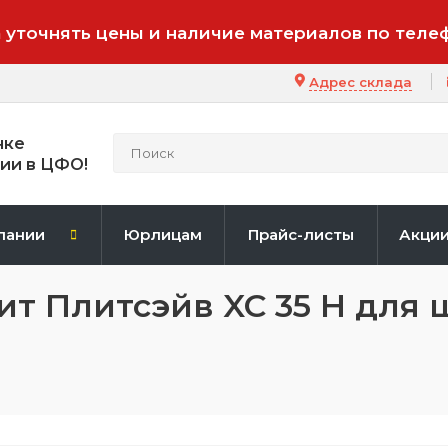
 уточнять цены и наличие материалов по теле
Адрес склада
нке
ии в ЦФО!
пании
Юрлицам
Прайс-листы
Акци
ит Плитсэйв XC 35 H для