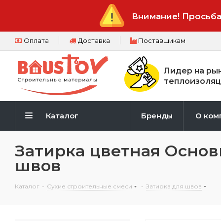
Внимание! Просьба
Оплата
Доставка
Поставщикам
Лидер на ры
теплоизоляц
Каталог
Бренды
О ком
Затирка цветная Основ
швов
Каталог
-
Сухие строительные смеси
-
Затирка для швов