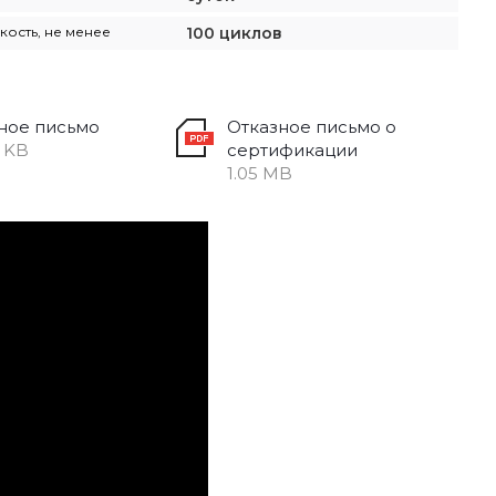
ость, не менее
100 циклов
ное письмо
Отказное письмо о
6 KB
сертификации
1.05 MB