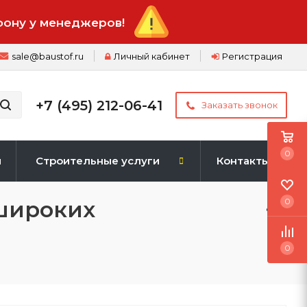
фону у менеджеров!
sale@baustof.ru
Личный кабинет
Регистрация
+7 (495) 212-06-41
Заказать звонок
0
и
Строительные услуги
Контакты
 широких
0
0