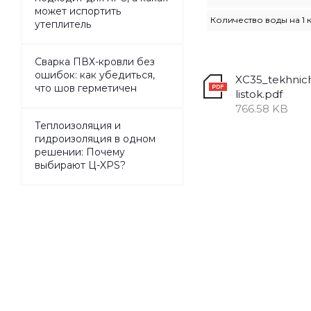
может испортить
Количество воды на 1 
утеплитель
Сварка ПВХ-кровли без
ошибок: как убедиться,
XC35_tekhnich
что шов герметичен
listok.pdf
766.58 KB
Теплоизоляция и
гидроизоляция в одном
решении: Почему
выбирают Ц-XPS?