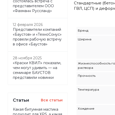
состоялась встреча с
Стандартные (бето
представителем ООО
ГВЛ, ЦСП) и дефор
«Фахманн Руссланд»
12 февраля 2026
Представители компаний
Бренд
«Баустов» и «ТехноСонус»
провели рабочую встречу
Ширина
в офисе «Баустов»
28 ноября 2025
«Краски КВИЛ» показали,
Жизнеспособность г
чем могут удивить — на
раствора
семинаре БАУСТОВ
Прочность
представили новинки
Температура
Статьи
Все статьи
Хождение
Какая битумная мастика
подходит для XPS, а какая