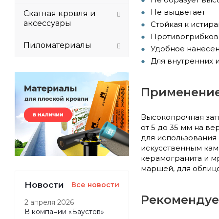
Не выцветает
Скатная кровля и
аксессуары
Стойкая к истир
Противогрибков
Пиломатериалы
Удобное нанесе
Для внутренних 
Применени
Высокопрочная за
от 5 до 35 мм на в
для использования
искусственным кам
керамогранита и м
маршей, для облицо
Новости
Все новости
Рекомендуе
2 апреля 2026
В компании «Баустов»