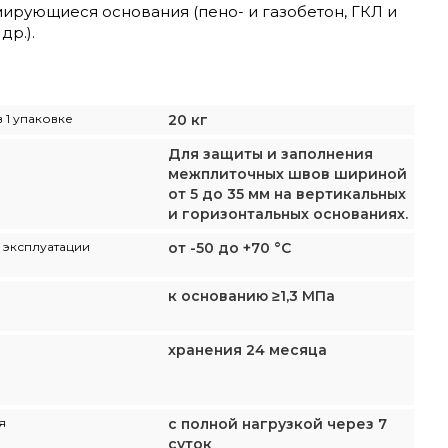
ирующиеся основания (пено- и газобетон, ГКЛ и
р.).
 1 упаковке
20 кг
Для защиты и заполнения
межплиточных швов шириной
от 5 до 35 мм на вертикальных
и горизонтальных основаниях.
 эксплуатации
от -50 до +70 °С
к основанию ≥1,3 МПа
хранения 24 месяца
я
с полной нагрузкой через 7
суток