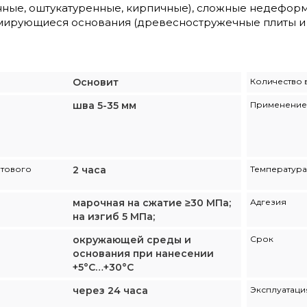
нные, оштукатуренные, кирпичные), сложные недеформ
мирующиеся основания (древесностружечные плиты и д
Основит
Количество в
шва 5-35 мм
Применение
отового
2 часа
Температура
марочная на сжатие ≥30 МПа;
Адгезия
на изгиб 5 МПа;
окружающей среды и
Срок
основания при нанесении
+5°С…+30°С
через 24 часа
Эксплуатаци