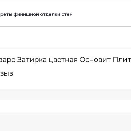
реты финишной отделки стен
варе Затирка цветная Основит Плит
тзыв