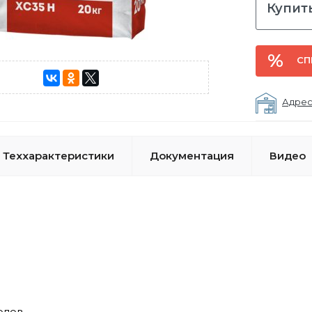
Купить
СП
Адрес
Теххарактеристики
Документация
Видео
олов