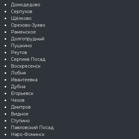
Домодедово
Серпухов
Щёлково
Орехово-Зуево
Раменское
Долгопрудный
Пушкино
Реутов
Сергиев Посад
Воскресенск
Лобня
Ивантеевка
Дубна
Егорьевск
Чехов
Дмитров
Видное
Ступино
Павловский Посад
Наро-Фоминск