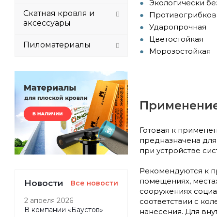
Экологически бе
Скатная кровля и
Противогрибков
аксессуары
Ударопрочная
Цветостойкая
Пиломатериалы
Морозостойкая
Применени
Готовая к примене
предназначена для 
при устройстве си
Рекомендуются к пр
помещениях, местах
Новости
Все новости
сооружениях социа
2 апреля 2026
соответствии с ко
В компании «Баустов»
нанесения. Для вну