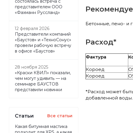
состоялась встреча с
представителем ООО
Рекомендуе
«Фахманн Руссланд»
Бетонные, пено- и 
12 февраля 2026
Представители компаний
«Баустов» и «ТехноСонус»
Расход*
провели рабочую встречу
в офисе «Баустов»
Фактура
К
28 ноября 2025
Короед
O
«Краски КВИЛ» показали,
Короед
O
чем могут удивить — на
семинаре БАУСТОВ
представили новинки
*Расход может быть
добавленной воды.
Статьи
Все статьи
Какая битумная мастика
подходит для XPS, а какая