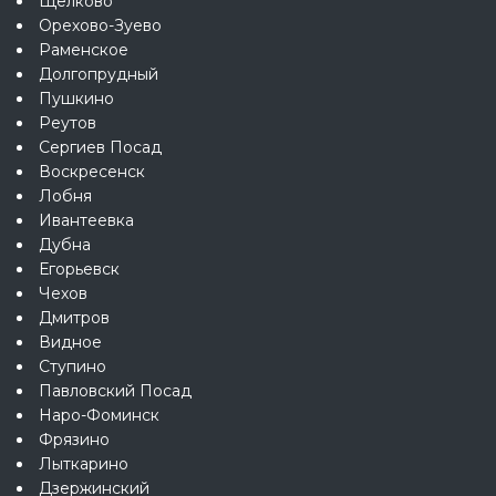
Щёлково
Орехово-Зуево
Раменское
Долгопрудный
Пушкино
Реутов
Сергиев Посад
Воскресенск
Лобня
Ивантеевка
Дубна
Егорьевск
Чехов
Дмитров
Видное
Ступино
Павловский Посад
Наро-Фоминск
Фрязино
Лыткарино
Дзержинский