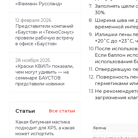
«Фахманн Руссланд»
Заполнять щели 
30%.
Ширина шва не до
12 февраля 2026
Представители компаний
временной интер
«Баустов» и «ТехноСонус»
Излишки пены ле
провели рабочую встречу
+20˚С до +23˚С, 
в офисе «Баустов»
После использов
Если баллон испо
28 ноября 2025
использования б
«Краски КВИЛ» показали,
Отвердевшую пен
чем могут удивить — на
Поверхность пен
семинаре БАУСТОВ
герметиками или
представили новинки
Не рекомендуетс
загрязнения клап
Статьи
Все статьи
Какая битумная мастика
подходит для XPS, а какая
Бренд
может испортить