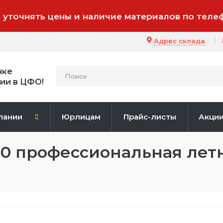
 уточнять цены и наличие материалов по теле
Адрес склада
нке
ии в ЦФО!
пании
Юрлицам
Прайс-листы
Акци
80 профессиональная лет