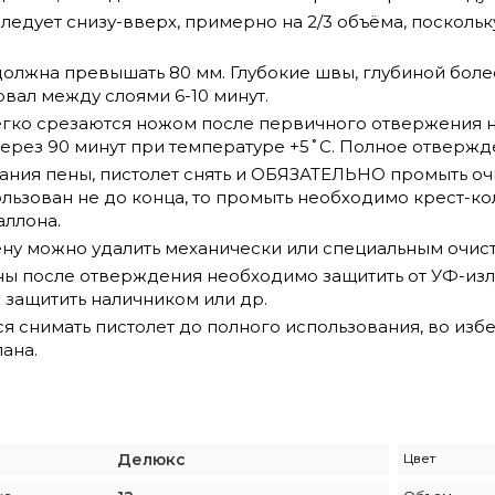
следует снизу-вверх, примерно на 2/3 объёма, поскол
лжна превышать 80 мм. Глубокие швы, глубиной более 
вал между слоями 6-10 минут.
гко срезаются ножом после первичного отвержения на 
через 90 минут при температуре +5˚С. Полное отвержде
ания пены, пистолет снять и ОБЯЗАТЕЛЬНО промыть о
льзован не до конца, то промыть необходимо крест-ко
аллона.
у можно удалить механически или специальным очист
ы после отверждения необходимо защитить от УФ-излуч
 защитить наличником или др.
я снимать пистолет до полного использования, во из
ана.
Делюкс
Цвет