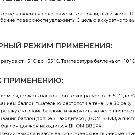
торые наносится пена, очистить от грязи, пыли, жира. 
бочие поверхности увлажнить. С целью аккуратного в
РНЫЙ РЕЖИМ ПРИМЕНЕНИЯ:
тура от +5˚С до +35˚С. Температура баллона от +18˚С
К ПРИМЕНЕНИЮ:
ем выдержать баллон при температуре от +18˚С до +2
анием баллон тщательно растрясти в течение 30 секун
рышку с клапана баллона и накрутить на него пистолет
ивания баллон должен находиться ДНОМ ВНИЗ, а писто
 баллон должен находиться ДНОМ ВВЕРХ.
дгезии, выхода и застывания - поверхность рекомендуе