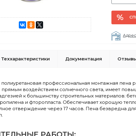
СП
Адрес
Теххарактеристики
Документация
Отзывы 
полиуретановая профессиональная монтажная пена р
д прямым воздействием солнечного света, имеет повы
дгезией к большинству строительных материалов: бетон,
пропилена и фторопласта. Обеспечивает хорошую тепло
олное отверждение через 17 часов. Пена безвредна д
л.
ТЕЛЬНЫЕ РАБОТЫ: