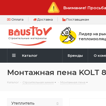
Внимание! Просьба
Оплата
Доставка
Поставщикам
Лидер на ры
теплоизоляц
Каталог
Бренды
О ком
Монтажная пена KOLT 
Каталог
-
Строительная химия
-
Монтажная пена
Утеплитель