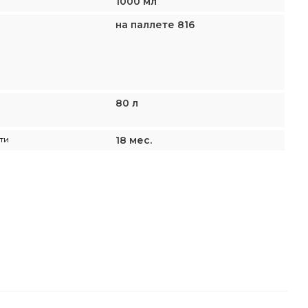
1000 мл
на паллете 816
80 л
ти
18 мес.