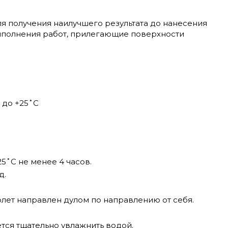
Для получения наилучшего результата до нанесения
ыполнения работ, прилегающие поверхности
 до +25˚С
5˚С не менее 4 часов.
д.
.
лет направлен дулом по направлению от себя.
тся тщательно увлажнить водой.