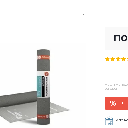
по
Наши менедж
заказа
СП
Адрес