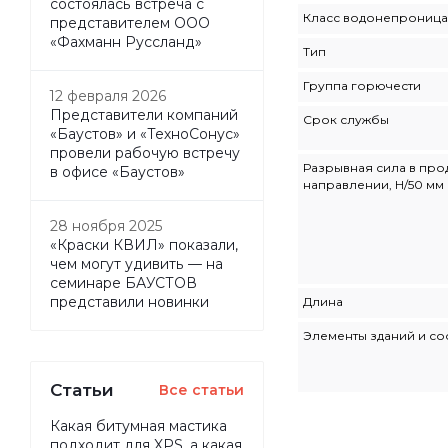
состоялась встреча с
Класс водонепрониц
представителем ООО
«Фахманн Руссланд»
Тип
Группа горючести
12 февраля 2026
Представители компаний
Срок службы
«Баустов» и «ТехноСонус»
провели рабочую встречу
Разрывная сила в пр
в офисе «Баустов»
направлении, Н/50 мм
28 ноября 2025
«Краски КВИЛ» показали,
чем могут удивить — на
семинаре БАУСТОВ
представили новинки
Длина
Элементы зданий и с
Статьи
Все статьи
Какая битумная мастика
подходит для XPS, а какая