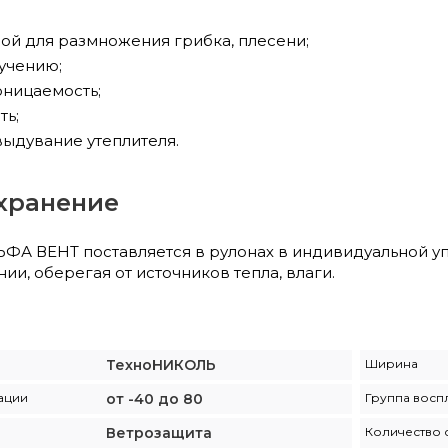
дой для размножения грибка, плесени;
лучению;
ницаемость;
ть;
ыдувание утеплителя.
 хранение
 ВЕНТ поставляется в рулонах в индивидуальной упа
и, оберегая от источников тепла, влаги.
ТехноНИКОЛЬ
Ширина
ации
от -40 до 80
Группа восп
Ветрозащита
Количество 