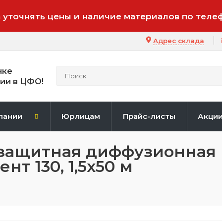
 уточнять цены и наличие материалов по теле
Адрес склада
нке
ии в ЦФО!
пании
Юрлицам
Прайс-листы
Акци
защитная диффузионная
т 130, 1,5х50 м