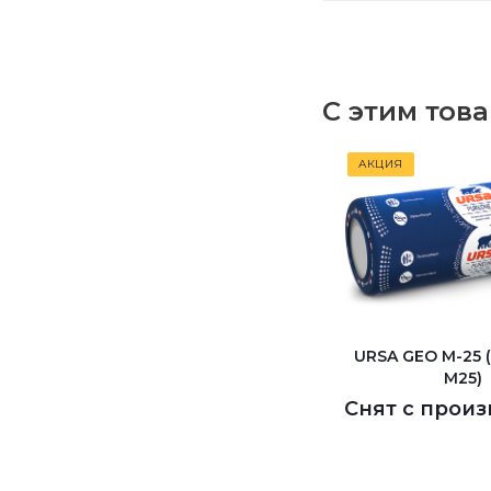
С этим тов
АКЦИЯ
URSA GEO М-25 
М25)
Снят с произ