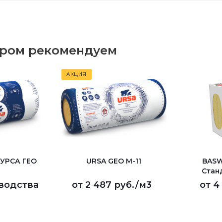
аром рекомендуем
АКЦИЯ
(УРСА ГЕО
URSA GEO M-11
BASW
Станд
водства
от
2 487 руб.
/м3
от
4