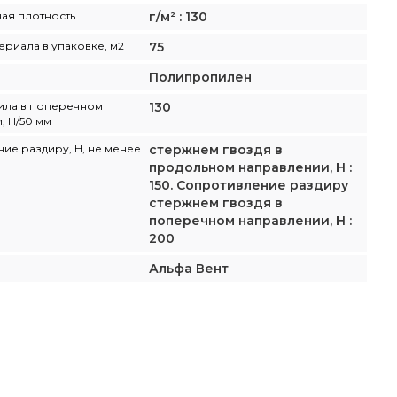
ая плотность
г/м² : 130
ериала в упаковке, м2
75
Полипропилен
ила в поперечном
130
, Н/50 мм
ие раздиру, Н, не менее
стержнем гвоздя в
продольном направлении, Н :
150. Сопротивление раздиру
стержнем гвоздя в
поперечном направлении, Н :
200
Альфа Вент