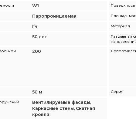
аемости
W1
Поверхностн
Паропроницаемая
Площадь мат
Г4
Материал
50 лет
Разрывная с
направлении
одольном
200
Сопротивлен
50 м
Серия
ооружений
Вентилируемые фасады,
Каркасные стены, Скатная
кровля