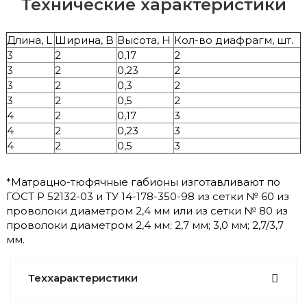
Технические характеристики
Длина, L
Ширина, B
Высота, H
Кол-во диафрагм, шт.
3
2
0,17
2
3
2
0,23
2
3
2
0,3
2
3
2
0,5
2
4
2
0,17
3
4
2
0,23
3
4
2
0,5
3
*Матрацно-тюфячные габионы изготавливают по
ГОСТ Р 52132-03 и ТУ 14-178-350-98 из сетки № 60 из
проволоки диаметром 2,4 мм или из сетки № 80 из
проволоки диаметром 2,4 мм; 2,7 мм; 3,0 мм; 2,7/3,7
мм.
Теххарактеристики