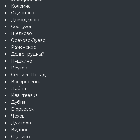
Коломна
Одинцово
Домодедово
Серпухов
Щёлково
Орехово-Зуево
Раменское
Долгопрудный
Пушкино
Реутов
Сергиев Посад
Воскресенск
Лобня
Ивантеевка
Дубна
Егорьевск
Чехов
Дмитров
Видное
Ступино