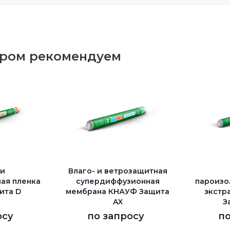
аром рекомендуем
 и
Влаго- и ветрозащитная
ая пленка
супердиффузионная
пароизо
ита D
мембрана КНАУФ Защита
экстр
AX
З
осу
по запросу
по