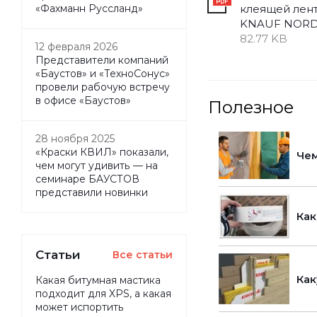
клеящей лен
«Фахманн Руссланд»
KNAUF NOR
82.77 KB
12 февраля 2026
Представители компаний
«Баустов» и «ТехноСонус»
провели рабочую встречу
в офисе «Баустов»
Полезное
28 ноября 2025
«Краски КВИЛ» показали,
Чем
чем могут удивить — на
семинаре БАУСТОВ
представили новинки
Как
Статьи
Все статьи
Как
Какая битумная мастика
подходит для XPS, а какая
может испортить