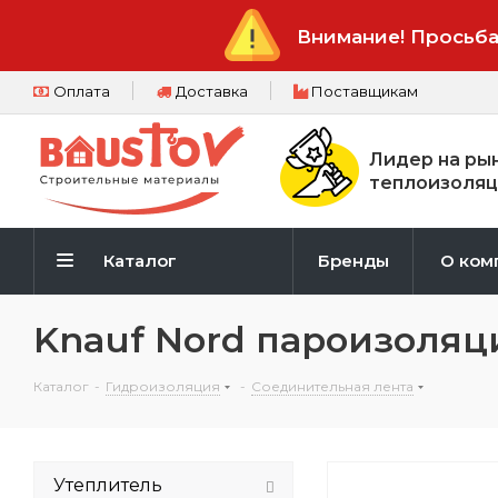
Внимание! Просьба
Оплата
Доставка
Поставщикам
Лидер на ры
теплоизоляц
Каталог
Бренды
О ком
Knauf Nord пароизоляц
Каталог
-
Гидроизоляция
-
Соединительная лента
Утеплитель