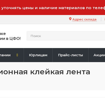
 уточнять цены и наличие материалов по теле
Адрес склада
нке
ии в ЦФО!
пании
Юрлицам
Прайс-листы
Акци
ионная клейкая лента