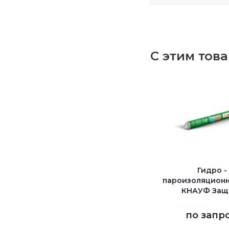
С этим тов
Гидро -
пароизоляционн
КНАУФ Защ
по запр