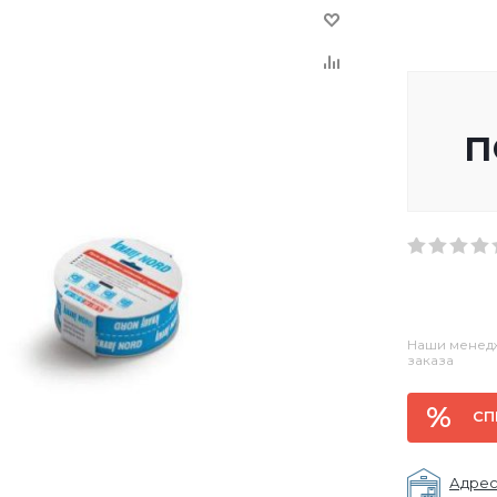
п
Наши менедж
заказа
СП
Адрес