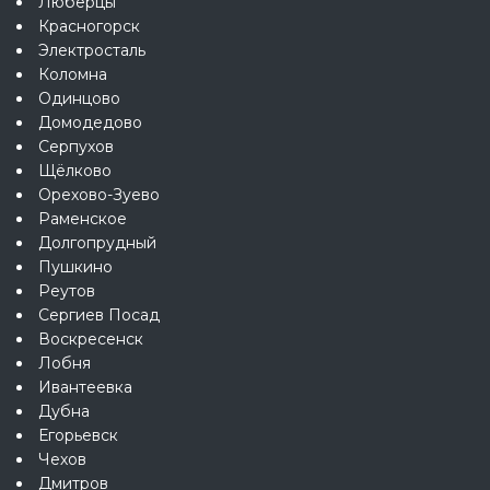
Люберцы
Красногорск
Электросталь
Коломна
Одинцово
Домодедово
Серпухов
Щёлково
Орехово-Зуево
Раменское
Долгопрудный
Пушкино
Реутов
Сергиев Посад
Воскресенск
Лобня
Ивантеевка
Дубна
Егорьевск
Чехов
Дмитров