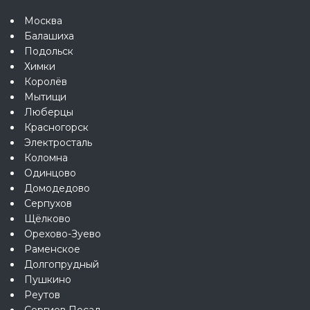
Москва
Балашиха
Подольск
Химки
Королёв
Мытищи
Люберцы
Красногорск
Электросталь
Коломна
Одинцово
Домодедово
Серпухов
Щёлково
Орехово-Зуево
Раменское
Долгопрудный
Пушкино
Реутов
Сергиев Посад