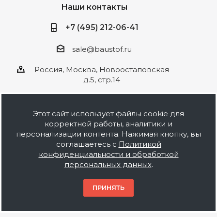
Наши контакты
+7 (495) 212-06-41
sale@baustof.ru
Россия, Москва, Новоостаповская
д.5, стр.14
Этот сайт использует файлы cookie для
корректной работы, аналитики и
2026 © ООО Баустов. Собственное
персонализации контента. Нажимая кнопку, вы
производство лакокрасочной продукции,
соглашаетесь с
Политикой
оптовая и розничная продажа строительных
конфиденциальности и обработкой
материалов, комплектация объектов под ключ.
персональных данных
.
Информация на сайте носит ознакомительный
характер и не является публичной офертой.
ПРИНЯТЬ