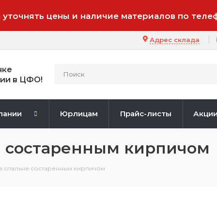
 уточнять цены и наличие материалов по теле
Адрес склада
нке
ии в ЦФО!
пании
Юрлицам
Прайс-листы
Акци
е состаренным кирпичом
 в спальне состаренным кирпичом