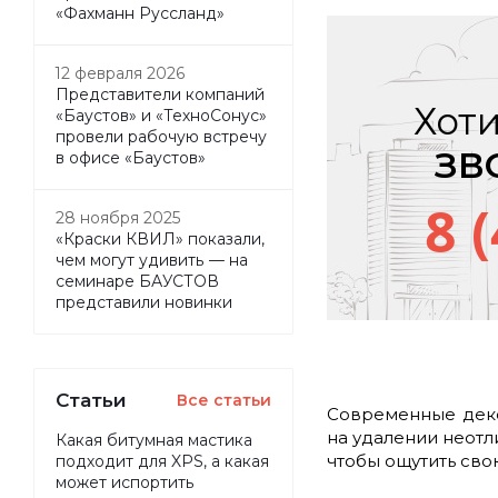
«Фахманн Руссланд»
12 февраля 2026
Представители компаний
Хоти
«Баустов» и «ТехноСонус»
провели рабочую встречу
ЗВ
в офисе «Баустов»
8 
28 ноября 2025
«Краски КВИЛ» показали,
чем могут удивить — на
семинаре БАУСТОВ
представили новинки
Статьи
Все статьи
Современные деко
на удалении неотл
Какая битумная мастика
чтобы ощутить сво
подходит для XPS, а какая
может испортить