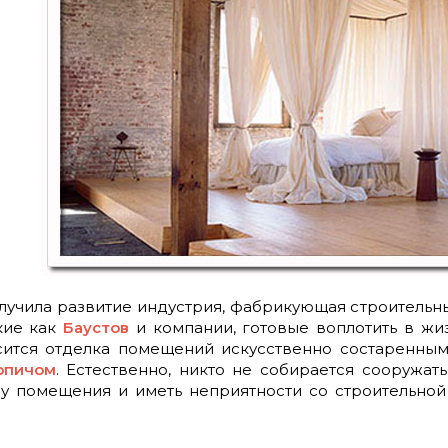
олучила развитие индустрия, фабрикующая строитель
кие как
Баустов
и компании, готовые воплотить в жи
сится отделка помещений искусственно состаренным
рпичом
. Естественно, никто не собирается сооружат
ру помещения и иметь неприятности со строительно