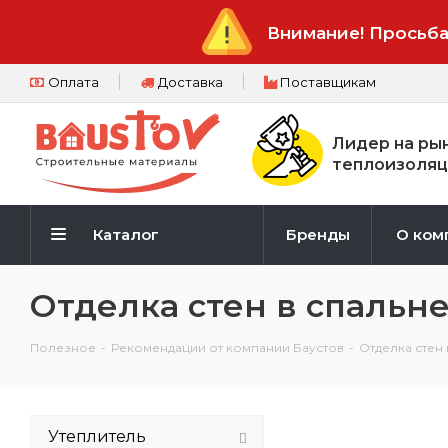
Внимание! Просьба
Оплата
Доставка
Поставщикам
Лидер на ры
теплоизоляц
Каталог
Бренды
О ком
Отделка стен в спальн
Полезное
-
Рекомендации от компании Баустов
-
Отделка стен
Утеплитель