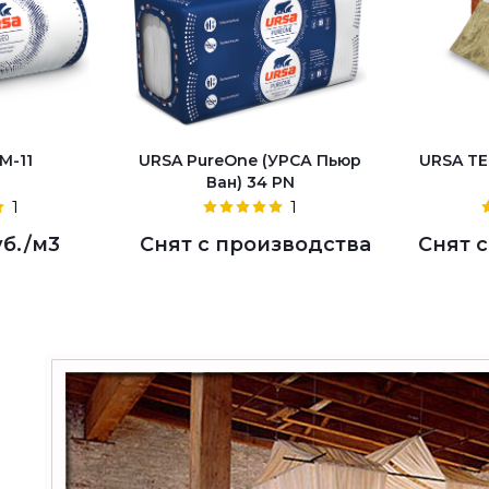
M-11
URSA PureOne (УРСА Пьюр
URSA TE
Ван) 34 PN
1
1
уб.
/м3
Снят с производства
Снят 