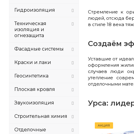
Гидроизоляция
Стремление к ор
людей, отсюда бер
Техническая
в стиле 18 века тя
изоляция и
огнезащита
Создаём эф
Фасадные системы
Уставшие от идеал
Краски и лаки
оформления жилищ
случаев люди ок
Геосинтетика
утепление совр
отделочными мате
Плоская кровля
Урса: лиде
Звукоизоляция
Строительная химия
АКЦИЯ
Отделочные