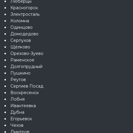
Люберцы
Красногорск
Электросталь
Коломна
Одинцово
Домодедово
Серпухов
Щёлково
Орехово-Зуево
Раменское
Долгопрудный
Пушкино
Реутов
Сергиев Посад
Воскресенск
Лобня
Ивантеевка
Дубна
Егорьевск
Чехов
Дмитров