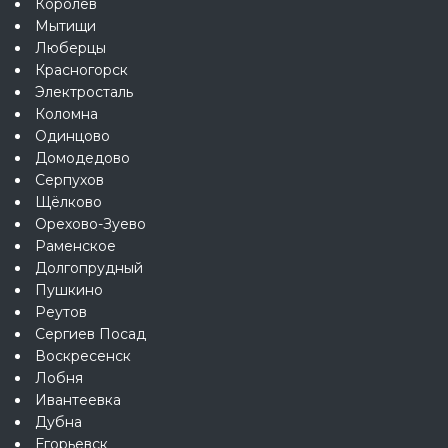
Королёв
Мытищи
Люберцы
Красногорск
Электросталь
Коломна
Одинцово
Домодедово
Серпухов
Щёлково
Орехово-Зуево
Раменское
Долгопрудный
Пушкино
Реутов
Сергиев Посад
Воскресенск
Лобня
Ивантеевка
Дубна
Егорьевск