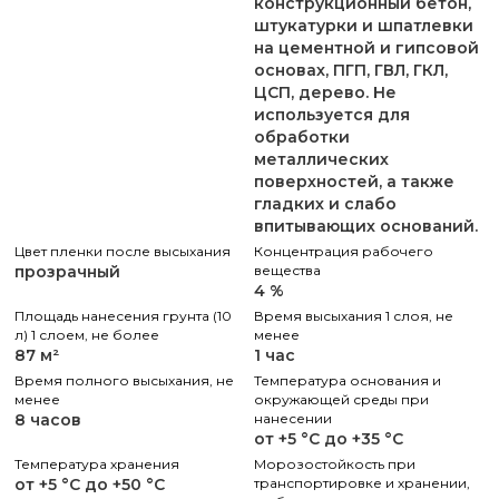
конструкционный бетон,
штукатурки и шпатлевки
на цементной и гипсовой
основах, ПГП, ГВЛ, ГКЛ,
ЦСП, дерево. Не
используется для
обработки
металлических
поверхностей, а также
гладких и слабо
впитывающих оснований.
Цвет пленки после высыхания
Концентрация рабочего
прозрачный
вещества
4 %
Площадь нанесения грунта (10
Время высыхания 1 слоя, не
л) 1 слоем, не более
менее
87 м²
1 час
Время полного высыхания, не
Температура основания и
менее
окружающей среды при
8 часов
нанесении
от +5 °С до +35 °С
Температура хранения
Морозостойкость при
от +5 °С до +50 °С
транспортировке и хранении,